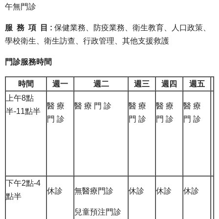
午無門診
服 務 項 目 :
保健業務、防疫業務、衛生教育、人口政策、
學校衛生、衛生訪查、行政管理、其他支援救護
門診服務時間
時間
週一
週二
週三
週四
週五
上午8點
醫 療
醫 療 門 診
醫 療
醫 療
醫 療
半-11點半
門 診
門 診
門 診
門 診
下午2點-4
休診
無醫療門診
休診
休診
休診
點半
兒童預注門診